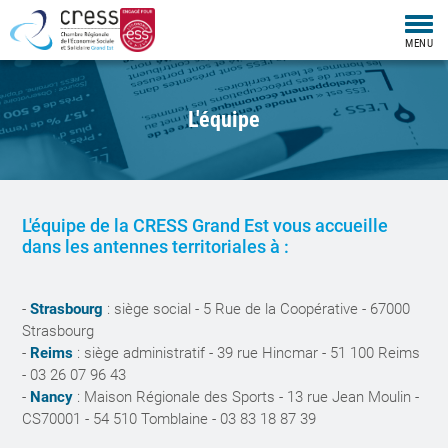
Togg
MENU
navi
L'équipe
L'équipe de la CRESS Grand Est vous accueille
dans les antennes territoriales à :
-
Strasbourg
: siège social - 5 Rue de la Coopérative - 67000
Strasbourg
-
Reims
: siège administratif - 39 rue Hincmar - 51 100 Reims
- 03 26 07 96 43
-
Nancy
: Maison Régionale des Sports - 13 rue Jean Moulin -
CS70001 - 54 510 Tomblaine - 03 83 18 87 39