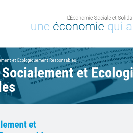
L'Économie Sociale et Solidai
une
économie
qui 
lement et Ecologiquement Responsables
 Socialement et Ecolo
les
lement et