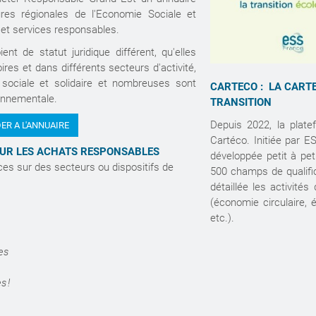
ures régionales de l'Economie Sociale et
s et services responsables.
ent de statut juridique différent, qu'elles
oires et dans différents secteurs d'activité,
 sociale et solidaire et nombreuses sont
CARTECO : LA CART
ironnementale.
TRANSITION
Depuis 2022, la plat
ER A L'ANNUAIRE
Cartéco. Initiée par E
SUR LES ACHATS RESPONSABLES
développée petit à pet
es sur des secteurs ou dispositifs de
500 champs de qualific
détaillée les activité
(économie circulaire, 
etc.).
les
s !