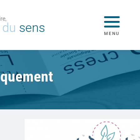
re,
a du
sens
MENU
giquement